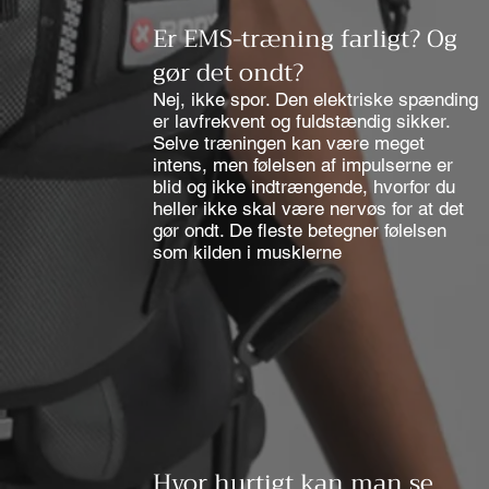
Er EMS-træning farligt? Og
gør det ondt?
Nej, ikke spor. Den elektriske spænding
er lavfrekvent og fuldstændig sikker.
Selve træningen kan være meget
intens, men følelsen af impulserne er
blid og ikke indtrængende, hvorfor du
heller ikke skal være nervøs for at det
gør ondt. De fleste betegner følelsen
som kilden i musklerne
Hvor hurtigt kan man se