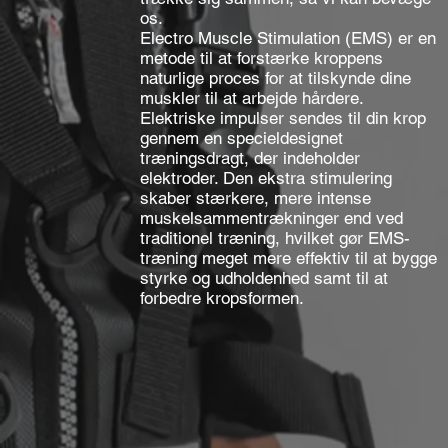
os.
Electro Muscle Stimulation (EMS) er en
metode til at forstærke kroppens
naturlige proces for at tilskynde dine
muskler til at arbejde hårdere.
Elektriske impulser sendes til din krop
gennem en specieldesignet
træningsdragt, der indeholder
elektroder. Den ekstra stimulering
skaber stærkere, mere intense
muskelsammentrækninger end ved
traditionel træning, hvilket gør EMS-
træning meget mere effektiv til at bygge
styrke og udholdenhed samt til at
forbedre kropsformen.